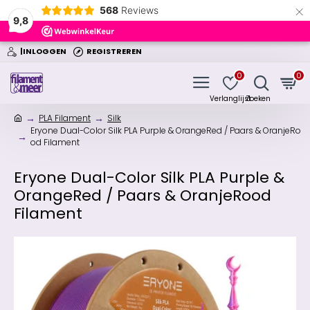
×
568
Reviews
9,8
|INLOGGEN
REGISTREREN
0
0
PLA Filament
Silk
Eryone Dual-Color Silk PLA Purple & OrangeRed / Paars & OranjeRo
od Filament
Eryone Dual-Color Silk PLA Purple &
OrangeRed / Paars & OranjeRood
Filament