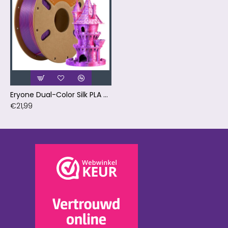
Eryone Dual-Color Silk PLA Purple & OrangeRed / Paars & OranjeRood Filament
€21,99