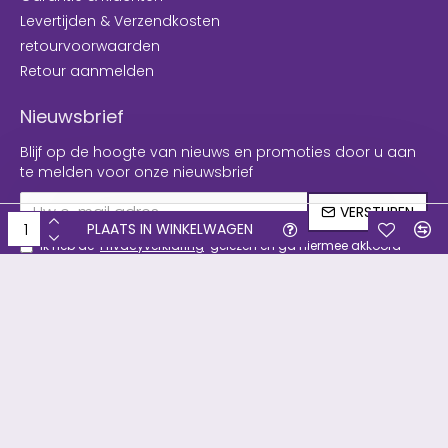
Levertijden & Verzendkosten
retourvoorwaarden
Retour aanmelden
Nieuwsbrief
Blijf op de hoogte van nieuws en promoties door u aan
te melden voor onze nieuwsbrief
VERSTUREN
PLAATS IN WINKELWAGEN
Ik heb de
Privacyverklaring
gelezen en ga hiermee akkoord
Copyright © 2019, Filament & meer, Alle rechten voorbehouden