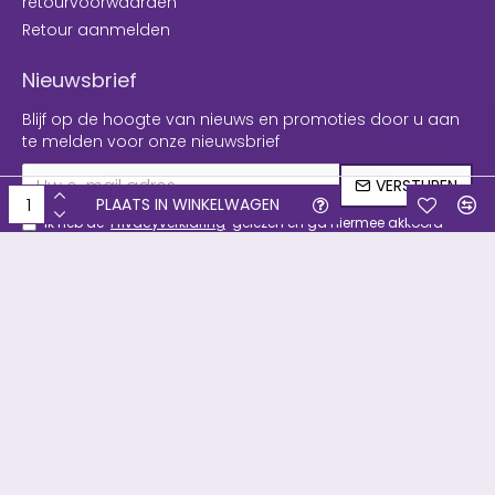
retourvoorwaarden
Retour aanmelden
Nieuwsbrief
Blijf op de hoogte van nieuws en promoties door u aan
te melden voor onze nieuwsbrief
VERSTUREN
PLAATS IN WINKELWAGEN
Ik heb de
Privacyverklaring
gelezen en ga hiermee akkoord
Copyright © 2019, Filament & meer, Alle rechten voorbehouden