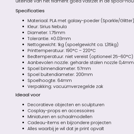
uiteinde van het filament goed vastzet in de spool-hou
Specificaties
Materiaal: PLA met galaxy-poeder (Sparkle/Glitter
Kleur: Sirius Nebula
Diameter: 1.75mm
Tolerantie: ±0.03mm
Nettogewicht: 1kg (spoelgewicht ca. 1,35kg)
Printtemperatuur: 190°C – 220°C
Bedtemperatuur: niet vereist (optioneel 25–60°C)
Aanbevolen nozzle: geharde stalen nozzle 0,4mm
Spoel binnendiameter: 57mm
Spoel buitendiameter: 200mm
Spoelhoogte: 64mm
Verpakking: vacuümverzegelde zak
Ideaal voor
Decoratieve objecten en sculpturen
Cosplay-props en accessoires
Miniaturen en schaalmodellen
Cadeau-items en bijzondere projecten
Alles waarbij je wil dat je print opvalt