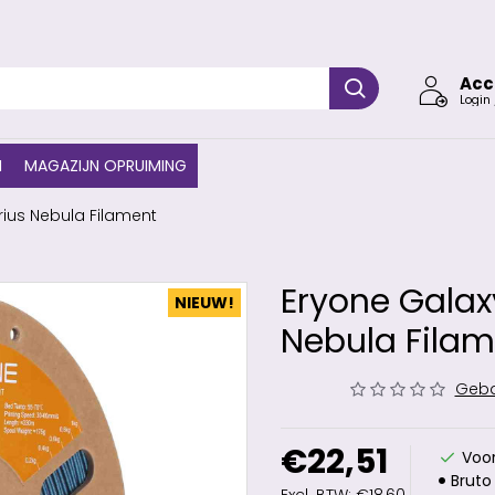
Acc
Login 
N
MAGAZIJN OPRUIMING
irius Nebula Filament
Eryone Galaxy
NIEUW!
Nebula Filam
Geba
€22,51
Voor
Bruto