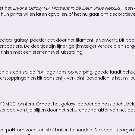
et het
Eryone Galaxy PLA Filament in de kleur Sirius Nebula
– een 
ie hun prints willen laten opvallen, of het nu gaat om decorati
ciaal galaxy-poeder dat door het filament is verwerkt. Dit poe
rpoeders. De deeltjes zijn fijner, gelijkmatiger verdeeld en zor
finish met een sterrennevel-uitstraling.
 zich als een solide PLA: lage kans op warping, goede laadhechti
stoppingen en klit aanzienlijk verkleint. Bovendien is het milieu
DM 3D-printers. Omdat het galaxy-poeder de nozzle licht bela
rloop van tijd slijten door het schurende karakter van het po
verpakt om vocht en stof buiten te houden. De spoel is zorgvu