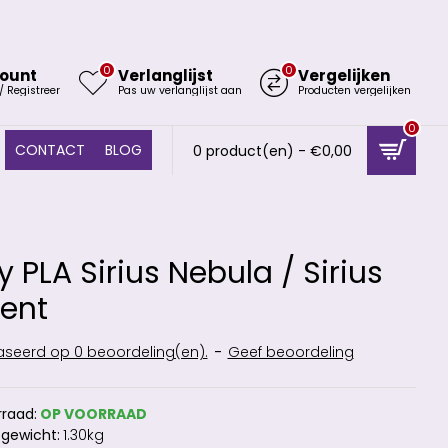
0
0
ount
Verlanglijst
Vergelijken
/ Registreer
Pas uw verlanglijst aan
Producten vergelijken
0
CONTACT
BLOG
0 product(en) - €0,00
 PLA Sirius Nebula / Sirius
ent
seerd op 0 beoordeling(en).
-
Geef beoordeling
raad:
OP VOORRAAD
 gewicht:
1.30kg