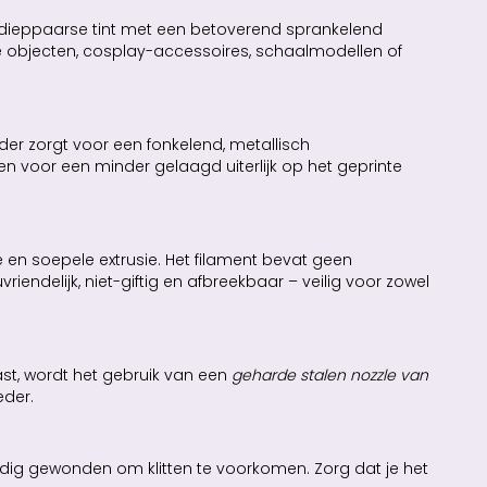
dieppaarse tint met een betoverend sprankelend
eve objecten, cosplay-accessoires, schaalmodellen of
der zorgt voor een fonkelend, metallisch
gen voor een minder gelaagd uiterlijk op het geprinte
e en soepele extrusie. Het filament bevat geen
vriendelijk, niet-giftig en afbreekbaar – veilig voor zowel
st, wordt het gebruik van een
geharde stalen nozzle van
eder.
ldig gewonden om klitten te voorkomen. Zorg dat je het