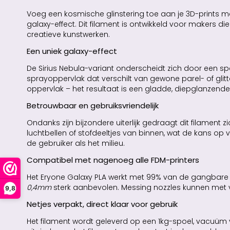
Voeg een kosmische glinstering toe aan je 3D-prints m
galaxy-effect. Dit filament is ontwikkeld voor makers d
creatieve kunstwerken.
Een uniek galaxy-effect
De Sirius Nebula-variant onderscheidt zich door een spe
sprayoppervlak dat verschilt van gewone parel- of glitte
oppervlak – het resultaat is een gladde, diepglanzende 
Betrouwbaar en gebruiksvriendelijk
Ondanks zijn bijzondere uiterlijk gedraagt dit filament
luchtbellen of stofdeeltjes van binnen, wat de kans op ver
de gebruiker als het milieu.
Compatibel met nagenoeg alle FDM-printers
Het Eryone Galaxy PLA werkt met 99% van de gangbare F
0,4mm
sterk aanbevolen. Messing nozzles kunnen met ve
9,8
Netjes verpakt, direct klaar voor gebruik
Het filament wordt geleverd op een 1kg-spoel, vacuüm 