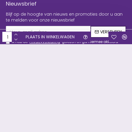
Nieuwsbrief
Blijf op de hoogte van nieuws en promoties door u aan
te melden voor onze nieuwsbrief
VERSTUREN
PLAATS IN WINKELWAGEN
Ik heb de
Privacyverklaring
gelezen en ga hiermee akkoord
Copyright © 2019, Filament & meer, Alle rechten voorbehouden