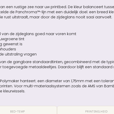
n een rustige zee naar uw printbed. De kleur balanceert tusse
ikkelde de Panchroma™-lijn met een duidelijk doel: een breed kl
 die rust uitstraalt, maar door de zijdeglans nooit saai aanvoelt.
el van de zijdeglans goed naar voren komt
auwgroene tint
g gewenst is
enhouders
e uitstraling vragen
eidt van de gangbare standaardtinten, gecombineerd met de typ
or toegevoegde metaaldeeltjes. Daardoor blijft een standaard m
 Polymaker hanteert: een diameter van 1,75mm met een toleran
t printen. Voor multi-materiaalsystemen zoals de AMS van Bamb
 kleurwissels.
BED-TEMP
PRINTSNELHEID