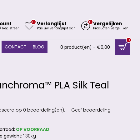
0
0
ount
Verlanglijst
Vergelijken
/ Registreer
Pas uw verlanglijst aan
Producten vergelijken
0
CONTACT
BLOG
0 product(en) - €0,00
nchroma™ PLA Silk Teal
seerd op 0 beoordeling(en).
-
Geef beoordeling
orraad:
OP VOORRAAD
o gewicht:
1.30kg