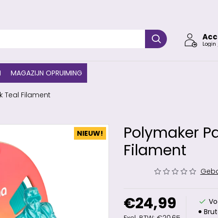
Acc
Login 
N
MAGAZIJN OPRUIMING
 Teal Filament
Polymaker Pa
NIEUW!
Filament
Geba
€24,99
Vo
Brut