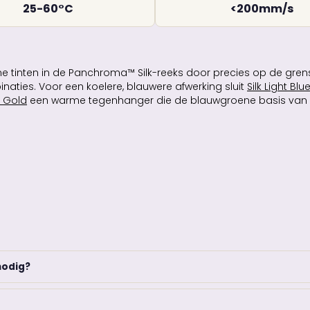
25-60°C
<200mm/s
 tinten in de Panchroma™ Silk-reeks door precies op de grens
inaties. Voor een koelere, blauwere afwerking sluit
Silk Light Blu
k Gold
een warme tegenhanger die de blauwgroene basis van T
nodig?