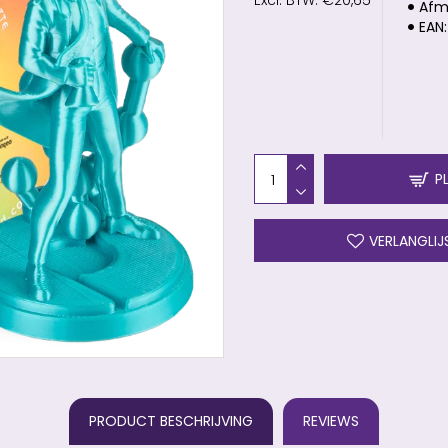
Excl. BTW: €20,65
Afm
EAN:
P
VERLANGLIJ
PRODUCT BESCHRIJVING
REVIEWS