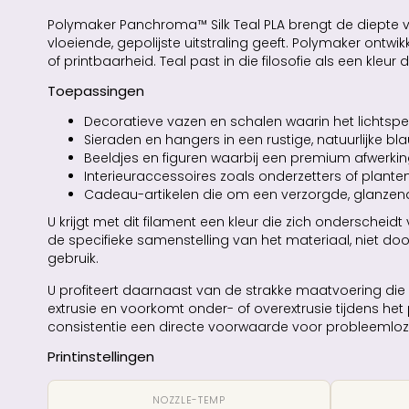
Polymaker Panchroma™ Silk Teal PLA brengt de diepte va
vloeiende, gepolijste uitstraling geeft. Polymaker ontw
of printbaarheid. Teal past in die filosofie als een kleur
Toepassingen
Decoratieve vazen en schalen waarin het lichtsp
Sieraden en hangers in een rustige, natuurlijke bl
Beeldjes en figuren waarbij een premium afwerkin
Interieuraccessoires zoals onderzetters of plant
Cadeau-artikelen die om een verzorgde, glanzend
U krijgt met dit filament een kleur die zich ondersch
de specifieke samenstelling van het materiaal, niet do
gebruik.
U profiteert daarnaast van de strakke maatvoering die
extrusie en voorkomt onder- of overextrusie tijdens he
consistentie een directe voorwaarde voor probleemloze
Printinstellingen
NOZZLE-TEMP