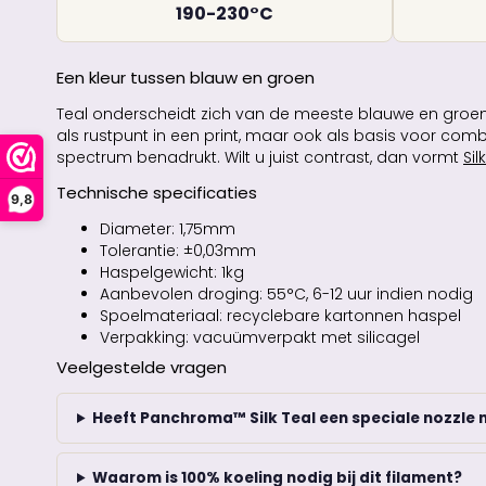
190-230°C
Een kleur tussen blauw en groen
Teal onderscheidt zich van de meeste blauwe en groene
als rustpunt in een print, maar ook als basis voor comb
spectrum benadrukt. Wilt u juist contrast, dan vormt
Sil
Technische specificaties
9,8
Diameter: 1,75mm
Tolerantie: ±0,03mm
Haspelgewicht: 1kg
Aanbevolen droging: 55°C, 6-12 uur indien nodig
Spoelmateriaal: recyclebare kartonnen haspel
Verpakking: vacuümverpakt met silicagel
Veelgestelde vragen
Heeft Panchroma™ Silk Teal een speciale nozzle 
Waarom is 100% koeling nodig bij dit filament?