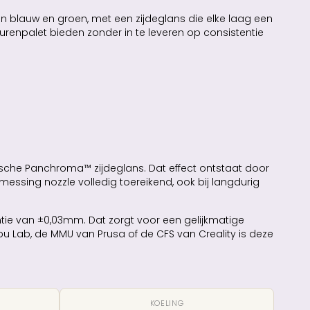
n blauw en groen, met een zijdeglans die elke laag een
eurenpalet bieden zonder in te leveren op consistentie
ische Panchroma™ zijdeglans. Dat effect ontstaat door
essing nozzle volledig toereikend, ook bij langdurig
tie van ±0,03mm. Dat zorgt voor een gelijkmatige
u Lab, de MMU van Prusa of de CFS van Creality is deze
KOELING