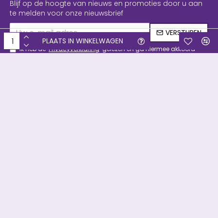
Blijf op de hoogte van nieuws en promoties door u aan
te melden voor onze nieuwsbrief
VERSTUREN
PLAATS IN WINKELWAGEN
Ik heb de
Privacyverklaring
gelezen en ga hiermee akkoord
Copyright © 2019, Filament & meer, Alle rechten voorbehouden