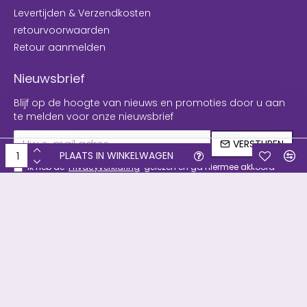
Levertijden & Verzendkosten
retourvoorwaarden
Retour aanmelden
Nieuwsbrief
Blijf op de hoogte van nieuws en promoties door u aan
te melden voor onze nieuwsbrief
VERSTUREN
PLAATS IN WINKELWAGEN
Ik heb de
Privacyverklaring
gelezen en ga hiermee akkoord
Copyright © 2019, Filament & meer, Alle rechten voorbehouden