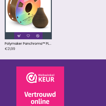
Polymaker Panchroma™ PLA Dual Matte Shadow Orange (Orange-Black)
€21,99