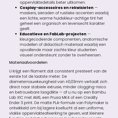
oppervlaktedetails beter uitkomen.
Cosplay-accessoires en rekwisieten
—
maskers, sieraden of rustieke accenten waarbij
een lichte, warme huidskleur-achtige tint het
geheel een organisch en levensecht karakter
geeft.
Educatieve en FabLab-projecten
—
kleurgecodeerde componenten, anatomische
modellen of didactisch materiaal waarbij een
opvallende maar zachte kleur studenten
visueel ondersteunt zonder te overheersen.
Materiaalvoordelen
U krijgt een filament dat consistent presteert van de
eerste tot de laatste meter. De
diameternauwkeurigheid van ±0,03mm vertaalt zich
direct naar stabiele extrusie, minder clogging-risico
en betrouwbare laagdikte — of u nu op een Bambu
Lab X1C met AMS, een Prusa MK4 of een Creality
Ender 3 print. De matte PLA-formule van Polymaker is
ontwikkeld om bij lagere koellucht al een uniforme,
vlakke oppervlakteafwerking te geven, wat kleinere