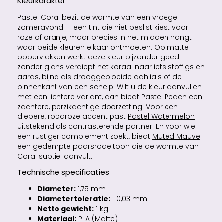
Kleurkarakter
Pastel Coral bezit de warmte van een vroege
zomeravond — een tint die niet beslist kiest voor
roze of oranje, maar precies in het midden hangt
waar beide kleuren elkaar ontmoeten. Op matte
oppervlakken werkt deze kleur bijzonder goed:
zonder glans verdiept het koraal naar iets stoffigs en
aards, bijna als drooggebloeide dahlia's of de
binnenkant van een schelp. Wilt u de kleur aanvullen
met een lichtere variant, dan biedt
Pastel Peach
een
zachtere, perzikachtige doorzetting. Voor een
diepere, roodroze accent past
Pastel Watermelon
uitstekend als contrasterende partner. En voor wie
een rustiger complement zoekt, biedt
Muted Mauve
een gedempte paarsrode toon die de warmte van
Coral subtiel aanvult.
Technische specificaties
Diameter:
1,75 mm
Diametertoleratie:
±0,03 mm
Netto gewicht:
1 kg
Materiaal:
PLA (Matte)