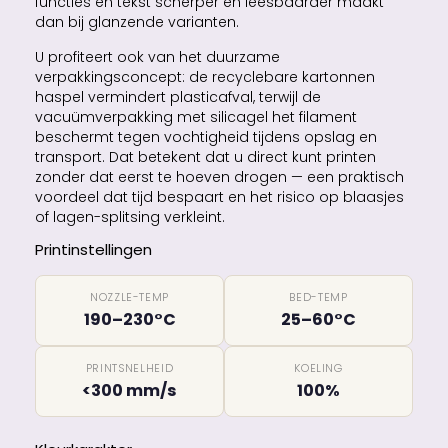
functies en tekst scherper en leesbaarder maakt
dan bij glanzende varianten.
U profiteert ook van het duurzame
verpakkingsconcept: de recyclebare kartonnen
haspel vermindert plasticafval, terwijl de
vacuümverpakking met silicagel het filament
beschermt tegen vochtigheid tijdens opslag en
transport. Dat betekent dat u direct kunt printen
zonder dat eerst te hoeven drogen — een praktisch
voordeel dat tijd bespaart en het risico op blaasjes
of lagen-splitsing verkleint.
Printinstellingen
NOZZLE-TEMP
BED-TEMP
190–230°C
25–60°C
PRINTSNELHEID
KOELING
<300 mm/s
100%