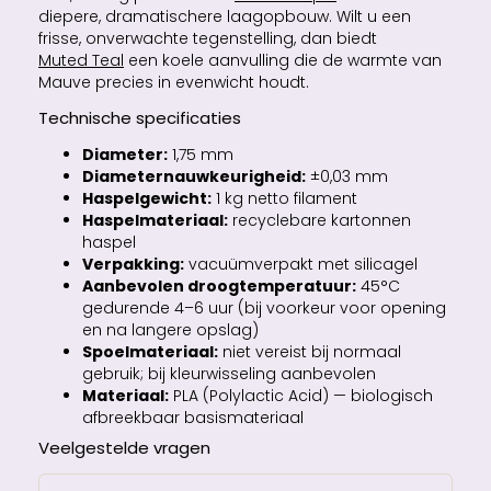
diepere, dramatischere laagopbouw. Wilt u een
frisse, onverwachte tegenstelling, dan biedt
Muted Teal
een koele aanvulling die de warmte van
Mauve precies in evenwicht houdt.
Technische specificaties
Diameter:
1,75 mm
Diameternauwkeurigheid:
±0,03 mm
Haspelgewicht:
1 kg netto filament
Haspelmateriaal:
recyclebare kartonnen
haspel
Verpakking:
vacuümverpakt met silicagel
Aanbevolen droogtemperatuur:
45°C
gedurende 4–6 uur (bij voorkeur voor opening
en na langere opslag)
Spoelmateriaal:
niet vereist bij normaal
gebruik; bij kleurwisseling aanbevolen
Materiaal:
PLA (Polylactic Acid) — biologisch
afbreekbaar basismateriaal
Veelgestelde vragen