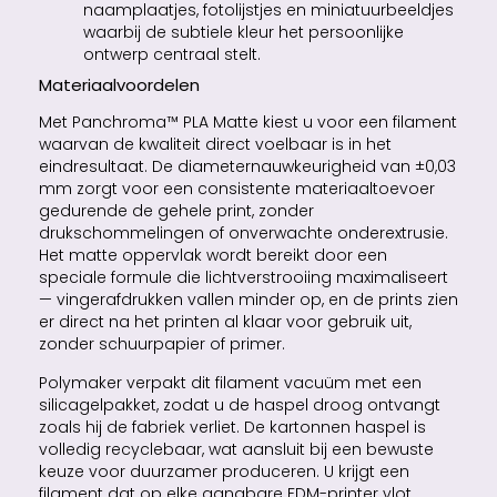
naamplaatjes, fotolijstjes en miniatuurbeeldjes
waarbij de subtiele kleur het persoonlijke
ontwerp centraal stelt.
Materiaalvoordelen
Met Panchroma™ PLA Matte kiest u voor een filament
waarvan de kwaliteit direct voelbaar is in het
eindresultaat. De diameternauwkeurigheid van ±0,03
mm zorgt voor een consistente materiaaltoevoer
gedurende de gehele print, zonder
drukschommelingen of onverwachte onderextrusie.
Het matte oppervlak wordt bereikt door een
speciale formule die lichtverstrooiing maximaliseert
— vingerafdrukken vallen minder op, en de prints zien
er direct na het printen al klaar voor gebruik uit,
zonder schuurpapier of primer.
Polymaker verpakt dit filament vacuüm met een
silicagelpakket, zodat u de haspel droog ontvangt
zoals hij de fabriek verliet. De kartonnen haspel is
volledig recyclebaar, wat aansluit bij een bewuste
keuze voor duurzamer produceren. U krijgt een
filament dat op elke gangbare FDM-printer vlot