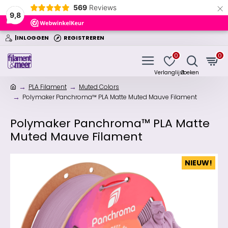
×
569
Reviews
9,8
|INLOGGEN
REGISTREREN
0
0
PLA Filament
Muted Colors
Polymaker Panchroma™ PLA Matte Muted Mauve Filament
Polymaker Panchroma™ PLA Matte
Muted Mauve Filament
NIEUW!