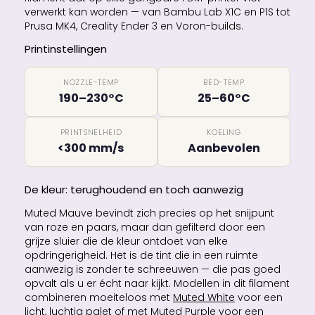
verwerkt kan worden — van Bambu Lab X1C en P1S tot
Prusa MK4, Creality Ender 3 en Voron-builds.
Printinstellingen
NOZZLE-TEMP
BED-TEMP
190–230°C
25–60°C
PRINTSNELHEID
KOELING
<300 mm/s
Aanbevolen
De kleur: terughoudend en toch aanwezig
Muted Mauve bevindt zich precies op het snijpunt
van roze en paars, maar dan gefilterd door een
grijze sluier die de kleur ontdoet van elke
opdringerigheid. Het is de tint die in een ruimte
aanwezig is zonder te schreeuwen — die pas goed
opvalt als u er écht naar kijkt. Modellen in dit filament
combineren moeiteloos met
Muted White
voor een
licht, luchtig palet of met
Muted Purple
voor een