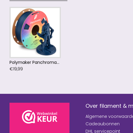
Polymaker Panchroma™ PLA Matte Army Blue Filament
€19,99
Over filament & 
Algemene voorwaard
Cadeaubonnen
DHL servicepoint