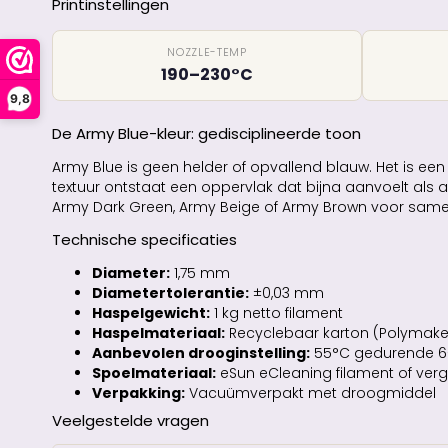
Printinstellingen
NOZZLE-TEMP
190–230°C
9,8
De Army Blue-kleur: gedisciplineerde toon
Army Blue is geen helder of opvallend blauw. Het is een
textuur ontstaat een oppervlak dat bijna aanvoelt als
Army Dark Green, Army Beige of Army Brown voor same
Technische specificaties
Diameter:
1,75 mm
Diametertolerantie:
±0,03 mm
Haspelgewicht:
1 kg netto filament
Haspelmateriaal:
Recyclebaar karton (Polymaker 
Aanbevolen drooginstelling:
55°C gedurende 6–
Spoelmateriaal:
eSun eCleaning filament of verge
Verpakking:
Vacuümverpakt met droogmiddel
Veelgestelde vragen