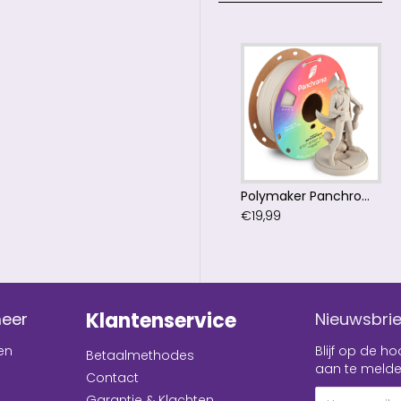
Polymaker Panchroma™ PLA Matte Army Beige Filament
€19,99
Klantenservice
meer
Nieuwsbrie
en
Blijf op de 
Betaalmethodes
aan te melde
Contact
Garantie & Klachten