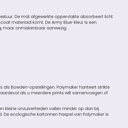
extuur. De mat afgewerkte oppervlakte absorbeert licht
 gecoat materiaal komt. De Army Blue-kleur is een
werig, maar onmiskenbaar aanwezig.
n
 als Bowden-opstellingen. Polymaker hanteert strikte
s waardevol als u meerdere prints wilt samenvoegen of
en kleine onzuiverheden vallen minder op dan bij
d. De ecologische kartonnen haspel van Polymaker is