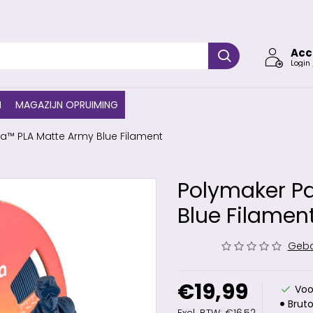
Acc
Login 
N
MAGAZIJN OPRUIMING
™ PLA Matte Army Blue Filament
Polymaker P
Blue Filamen
Geba
€19,99
Voo
Bruto