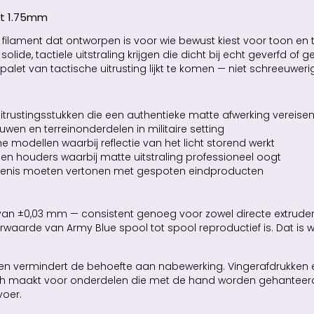
nt 1.75mm
ilament dat ontworpen is voor wie bewust kiest voor toon en t
olide, tactiele uitstraling krijgen die dicht bij echt geverfd of
urenpalet van tactische uitrusting lijkt te komen — niet schreeu
trustingsstukken die een authentieke matte afwerking vereise
wen en terreinonderdelen in militaire setting
modellen waarbij reflectie van het licht storend werkt
n houders waarbij matte uitstraling professioneel oogt
kenis moeten vertonen met gespoten eindproducten
van ±0,03 mm — consistent genoeg voor zowel directe extruders
eurwaarde van Army Blue spool tot spool reproductief is. Dat i
ef en vermindert de behoefte aan nabewerking. Vingerafdrukken 
tisch maakt voor onderdelen die met de hand worden gehanteer
voer.