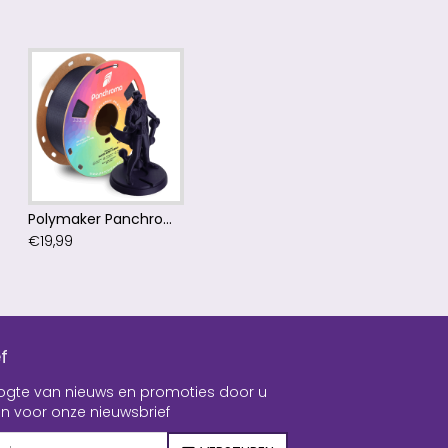
Polymaker Panchroma™ PLA Matte Army Purple Filament
€19,99
f
hoogte van nieuws en promoties door u
n voor onze nieuwsbrief