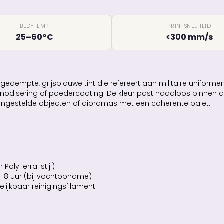
BED-TEMP
PRINTSNELHEID
25–60°C
<300 mm/s
 gedempte, grijsblauwe tint die refereert aan militaire uniform
 anodisering of poedercoating. De kleur past naadloos binnen
ngestelde objecten of dioramas met een coherente palet.
PolyTerra-stijl)
8 uur (bij vochtopname)
lijkbaar reinigingsfilament