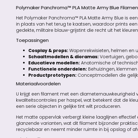
Polymaker Panchroma™ PLA Matte Army Blue Filame
Het Polymaker Panchroma™ PLA Matte Army Blue is een f
in plaats van het terug te kaatsen, waardoor prints een s
gedekte, militaire blauw-grijstint die recht uit het kle
Toepassingen
Cosplay & props:
Wapenrekwisieten, helmen en ui
Schaaltmodellen & dioramas:
Voertuigen, gebou
Educatieve modellen:
Anatomische of technische 
Functionele onderdelen:
Behuizingen, klemmen e
Productprototypen:
Conceptmodellen die gelij
Materiaalvoordelen
U krijgt een filament met een diameternauwkeurigheid 
kwaliteitscontroles per haspel, wat betekent dat de kl
een serie objecten in gelijke tint wilt produceren.
Het matte oppervlak verbergt kleine laaglijnen effecti
glanzende varianten, wat dit filament bijzonder prak
recyclebaar en neemt minder ruimte in bij opslag of af