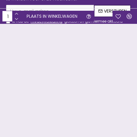
VERSTUREN
PLAATS IN WINKELWAGEN
Ik heb de
Privacyverklaring
gelezen en ga hiermee akkoord
Copyright © 2019, Filament & meer, Alle rechten voorbehouden