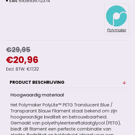
EAN:
6938936712374
Polymaker
€29,95
€20,96
Excl. BTW: €17,32
PRODUCT BESCHRIJVING
Hoogwaardig materiaal
Het Polymaker PolyLite™ PETG Translucent Blue /
Transparant Blauw Filament staat bekend om zijn
hoogwaardige kwaliteit en betrouwbaarheid.
Gemaakt van polyethyleentereftalaatglycol (PETG),
biedt dit filament een perfecte combinatie van