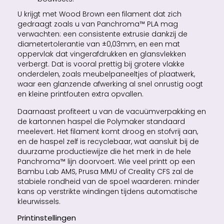
U krijgt met Wood Brown een filament dat zich
gedraagt zoals u van Panchroma™ PLA mag
verwachten: een consistente extrusie dankzij de
diameter­tolerantie van ±0,03mm, en een mat
oppervlak dat vingerafdrukken en glansvlekken
verbergt. Dat is vooral prettig bij grotere vlakke
onderdelen, zoals meubelpaneeltjes of plaatwerk,
waar een glanzende afwerking al snel onrustig oogt
en kleine printfouten extra opvallen.
Daarnaast profiteert u van de vacuümverpakking en
de kartonnen haspel die Polymaker standaard
meelevert. Het filament komt droog en stofvrij aan,
en de haspel zelf is recyclebaar, wat aansluit bij de
duurzame productiewijze die het merk in de hele
Panchroma™ lijn doorvoert. Wie veel printt op een
Bambu Lab AMS, Prusa MMU of Creality CFS zal de
stabiele rondheid van de spoel waarderen: minder
kans op verstrikte windingen tijdens automatische
kleurwissels.
Printinstellingen