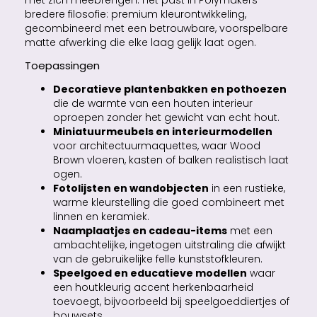
met zich meebrengen. Het past in Polymakers
bredere filosofie: premium kleurontwikkeling,
gecombineerd met een betrouwbare, voorspelbare
matte afwerking die elke laag gelijk laat ogen.
Toepassingen
Decoratieve plantenbakken en pothoezen
die de warmte van een houten interieur
oproepen zonder het gewicht van echt hout.
Miniatuurmeubels en interieurmodellen
voor architectuurmaquettes, waar Wood
Brown vloeren, kasten of balken realistisch laat
ogen.
Fotolijsten en wandobjecten
in een rustieke,
warme kleurstelling die goed combineert met
linnen en keramiek.
Naamplaatjes en cadeau-items
met een
ambachtelijke, ingetogen uitstraling die afwijkt
van de gebruikelijke felle kunststofkleuren.
Speelgoed en educatieve modellen
waar
een houtkleurig accent herkenbaarheid
toevoegt, bijvoorbeeld bij speelgoeddiertjes of
bouwsets.