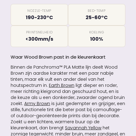
NOZZLE-TEMP
BED-TEMP
190-230°C
25-60°C
PRINTSNELHEID
KOELING
<300mm/s
100%
Waar Wood Brown past in de kleurenkaart
Binnen de Panchroma™ PLA Matte lijn deelt Wood
Brown zijn aardse karakter met een paar nabije
tinten, maar elk vult een ander deel van het
houtspectrum in.
Earth Brown
ligt dieper en roder,
meer richting kleigrond dan geschuurd hout, en is
de keuze als u een donkerder, zwaarder ogend bruin
zoekt.
Army Brown
is juist gedempter en grijziger, een
stille, functionele tint die beter past bij camouflage-
of outdoor-georiënteerde prints dan bij decoratie.
Zoekt u een lichtere, warmere buur op de
kleurenkaart, dan brengt
Savannah Yellow
het
zonnige tegenwicht: minder bruin, meer zandgeel, en