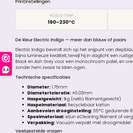
Printinstellingen
NOZZLE-TEMP
190–230°C
De kleur Electric Indigo — meer dan blauw of paars
Electric Indigo bevindt zich op het snijpunt van diepblau
bijna lumineuze kwaliteit, terwijl hij in daglicht een r
Black en Ash Grey voor een monochroom palet, en creëer
zonder hem zwaar te laten ogen.
9,8
Technische specificaties
Diameter:
1.75mm
Diametertoleratie:
±0.03mm
Haspelgewicht:
1kg (netto filamentgewicht)
Haspelmateriaal:
Recyclebaar karton
Aanbevolen drooginstelling:
55°C gedurende 8 
Spoelmateriaal:
eSun eCleaning filament of verge
Verpakking:
Vacuüm verpakt met droogmiddel
Veelgestelde vragen