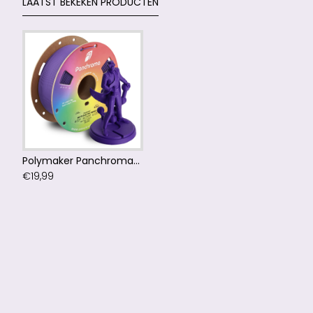
LAATST BEKEKEN PRODUCTEN
Polymaker Panchroma™ PLA Matte Electric Indigo
€19,99