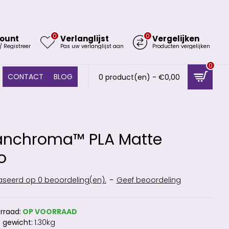
0
0
ount
Verlanglijst
Vergelijken
/ Registreer
Pas uw verlanglijst aan
Producten vergelijken
0
CONTACT
BLOG
0 product(en) - €0,00
anchroma™ PLA Matte
o
seerd op 0 beoordeling(en).
-
Geef beoordeling
rraad:
OP VOORRAAD
 gewicht:
1.30kg