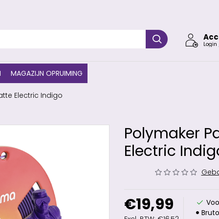
Acc
Login 
N
MAGAZIJN OPRUIMING
e Electric Indigo
Polymaker P
Electric Indig
Geba
€19,99
Voo
Bruto