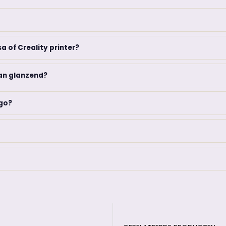
a of Creality printer?
van glanzend?
igo?
?