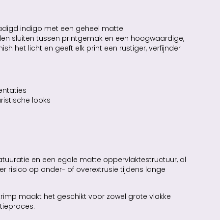
rzadigd indigo met een geheel matte
len sluiten tussen printgemak en een hoogwaardige,
 het licht en geeft elk print een rustiger, verfijnder
entaties
ristische looks
tuuratie en een egale matte oppervlaktestructuur, al
 risico op onder- of overextrusie tijdens lange
krimp maakt het geschikt voor zowel grote vlakke
tieproces.