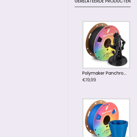
GERELATEERDE PRODUCTEN
Polymaker Panchroma™ PLA Matte Charcoal Black Filament
€19,99