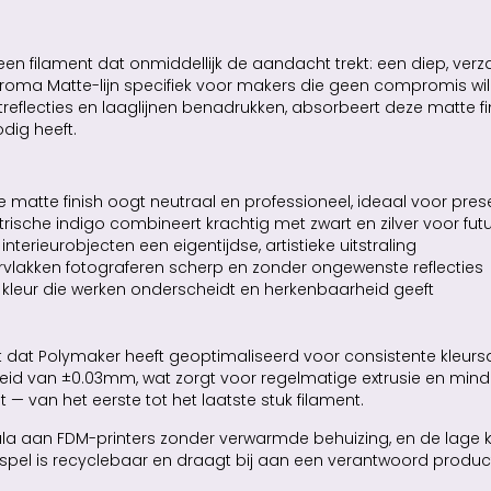
een filament dat onmiddellijk de aandacht trekt: een diep, ve
roma Matte-lijn specifiek voor makers die geen compromis wil
eflecties en laaglijnen benadrukken, absorbeert deze matte finish
dig heeft.
 matte finish oogt neutraal en professioneel, ideaal voor pres
trische indigo combineert krachtig met zwart en zilver voor futu
interieurobjecten een eigentijdse, artistieke uitstraling
lakken fotograferen scherp en zonder ongewenste reflecties
kleur die werken onderscheidt en herkenbaarheid geeft
 dat Polymaker heeft geoptimaliseerd voor consistente kleursa
eid van ±0.03mm, wat zorgt voor regelmatige extrusie en minder
t — van het eerste tot het laatste stuk filament.
cala aan FDM-printers zonder verwarmde behuizing, en de lage 
aspel is recyclebaar en draagt bij aan een verantwoord produc