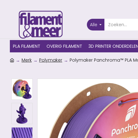
Alle
PLA FILAMENT
OVERIG FILAMENT
3D PRINTER ONDERDELE
Merk
Polymaker
Polymaker Panchroma™ PLA Matt