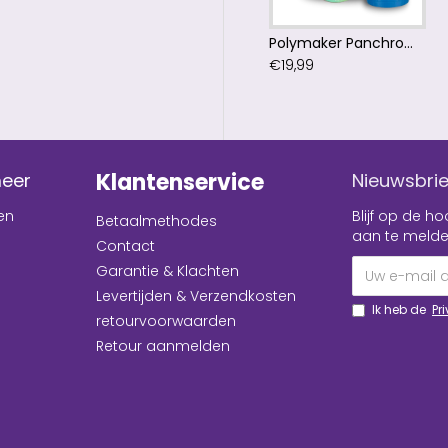
Polymaker Panchroma™ PLA Matte Sapphire Blue Filament
€19,99
Klantenservice
meer
Nieuwsbrie
en
Blijf op de 
Betaalmethodes
aan te melde
Contact
Garantie & Klachten
Levertijden & Verzendkosten
Ik heb de
Pr
retourvoorwaarden
Retour aanmelden