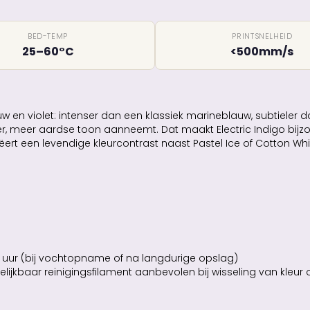
BED-TEMP
PRINTSNELHEID
25–60°C
<500mm/s
w en violet: intenser dan een klassiek marineblauw, subtieler da
ustiger, meer aardse toon aanneemt. Dat maakt Electric Indigo bij
t een levendige kleurcontrast naast Pastel Ice of Cotton Whit
uur (bij vochtopname of na langdurige opslag)
lijkbaar reinigingsfilament aanbevolen bij wisseling van kleur 