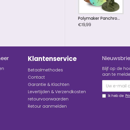
Polymaker Panchroma™ PLA Matte Army Dark Green Filament
€19,99
Klantenservice
meer
Nieuwsbrie
en
Blijf op de 
Betaalmethodes
aan te melde
Contact
Garantie & Klachten
Levertijden & Verzendkosten
Ik heb de
Pr
retourvoorwaarden
Retour aanmelden