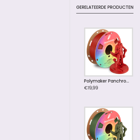
GERELATEERDE PRODUCTEN
Polymaker Panchroma™ PLA Matte Army Red Filament
€19,99