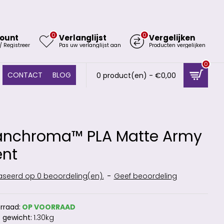
0
0
ount
Verlanglijst
Vergelijken
/ Registreer
Pas uw verlanglijst aan
Producten vergelijken
0
CONTACT
BLOG
0 product(en) - €0,00
anchroma™ PLA Matte Army
ent
seerd op 0 beoordeling(en).
-
Geef beoordeling
rraad:
OP VOORRAAD
 gewicht:
1.30kg