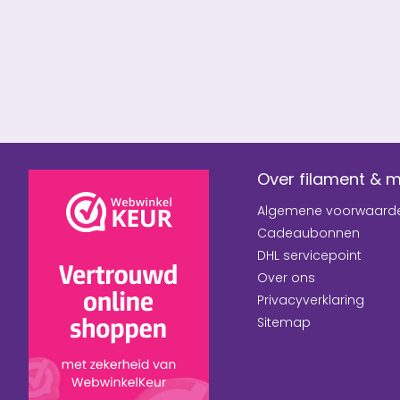
Over filament & 
Algemene voorwaard
Cadeaubonnen
DHL servicepoint
Over ons
Privacyverklaring
Sitemap