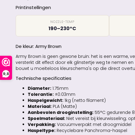
Printinstellingen
NOZZLE-TEMP
190–230°C
De kleur: Army Brown
Army Brown is geen gewone bruin: het is een warme, v
versterkt dit effect door elk glinstertje weg te nemen 
bouwt u moeiteloos kleurschema's op die direct overtuigen
9,8
Technische specificaties
Diameter:
1.75mm
Tolerantie:
±0.03mm
Haspelgewicht:
1kg (netto filament)
Materiaal:
PLA (Matte)
Aanbevolen drooginstelling:
55°C gedurende 8 u
Spoelmateriaal:
Niet vereist bij kleurwisseling;
Verpakking:
Vacuümverpakt met droogmiddel
Haspeltype:
Recyclebare Panchroma-haspel