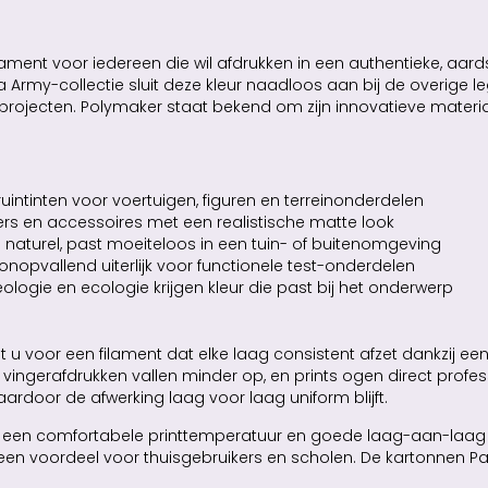
ment voor iedereen die wil afdrukken in een authentieke, aar
Army-collectie sluit deze kleur naadloos aan bij de overige l
rojecten. Polymaker staat bekend om zijn innovatieve materia
uintinten voor voertuigen, figuren en terreinonderdelen
ters en accessoires met een realistische matte look
naturel, past moeiteloos in een tuin- of buitenomgeving
onopvallend uiterlijk voor functionele test-onderdelen
ogie en ecologie krijgen kleur die past bij het onderwerp
 voor een filament dat elke laag consistent afzet dankzij ee
t: vingerafdrukken vallen minder op, en prints ogen direct pro
aardoor de afwerking laag voor laag uniform blijft.
ns, een comfortabele printtemperatuur en goede laag-aan-laag 
 — een voordeel voor thuisgebruikers en scholen. De kartonne