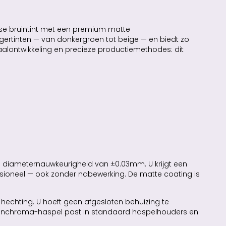
dse bruintint met een premium matte
egertinten — van donkergroen tot beige — en biedt zo
alontwikkeling en precieze productiemethodes: dit
n diameternauwkeurigheid van ±0.03mm. U krijgt een
fessioneel — ook zonder nabewerking. De matte coating is
hechting. U hoeft geen afgesloten behuizing te
n Panchroma-haspel past in standaard haspelhouders en