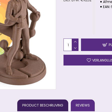
Excl. BTW: €16,52
Afme
EAN:
P
VERLANGLIJ
PRODUCT BESCHRIJVING
REVIEWS