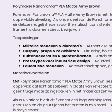
Polymaker Panchroma™ PLA Matte Army Brown
Polymaker Panchroma™ PLA Matte Army Brown is het fila
oppervlakteafwerking. Als onderdeel van de Panchroma 
eindeloze mogelijkheden voor thematisch consistente p
filament is daar een direct bewijs van.
Toepassingen
Militaire modellen & diorama's
— Authentieke br
Cosplay-props & rekwisieten
— Uitrusting, hols
Buitendecoraties & plantenbakken
— Aards en 
Prototypes voor industrieel design
— Neutraal, 
Educatieve modellen
— Aardwetenschappen, geol
Materiaalvoordelen
Met Polymaker Panchroma™ PLA Matte Army Brown kiest u
oppervlak dat licht absorbeert in plaats van reflecteer
geen trucje maar zit ingebakken in het materiaal zelf, w
Als PLA-variant biedt dit filament een lage warpingka
gebruiken en de geur tijdens het printen is minimaal
is recyclebaar.