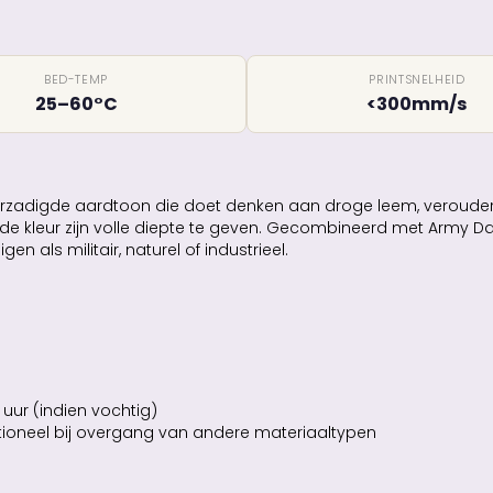
BED-TEMP
PRINTSNELHEID
25–60°C
<300mm/s
erzadigde aardtoon die doet denken aan droge leem, verouder
en de kleur zijn volle diepte te geven. Gecombineerd met Army 
 als militair, naturel of industrieel.
ur (indien vochtig)
 optioneel bij overgang van andere materiaaltypen