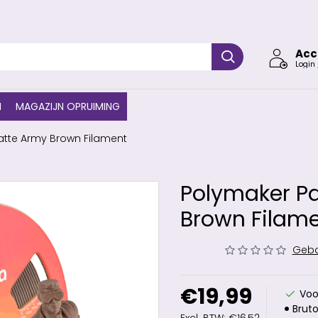
Acc
Login 
N
MAGAZIJN OPRUIMING
tte Army Brown Filament
Polymaker P
Brown Filam
Geba
€19,99
Voo
Bruto