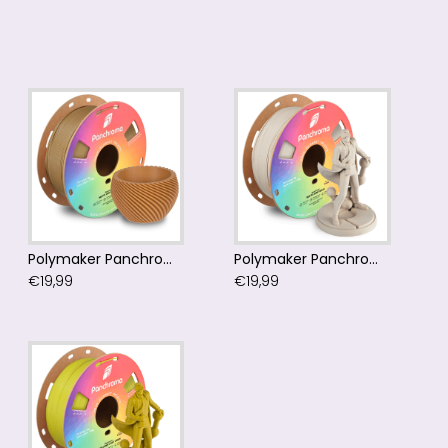
Polymaker Panchroma™ PLA Matte Wood Brown
Polymaker Panchroma™ PLA Matte Army Beige Filament
€19,99
€19,99