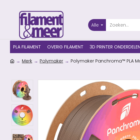
Alle
PLA FILAMENT
OVERIG FILAMENT
3D PRINTER ONDERDELE
Merk
Polymaker
Polymaker Panchroma™ PLA Ma