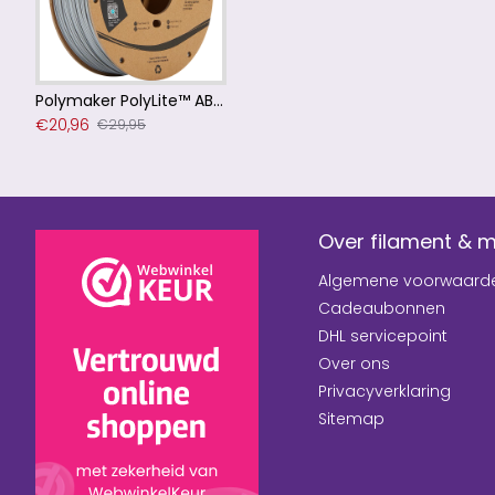
Polymaker PolyLite™ ABS Grey / Grijs Filament
€20,96
€29,95
Over filament & 
Algemene voorwaard
Cadeaubonnen
DHL servicepoint
Over ons
Privacyverklaring
Sitemap