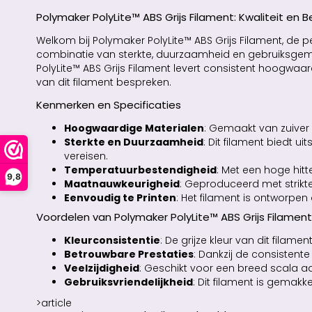
Polymaker PolyLite™ ABS Grijs Filament: Kwaliteit en
Welkom bij Polymaker PolyLite™ ABS Grijs Filament, de 
combinatie van sterkte, duurzaamheid en gebruiksgemak
PolyLite™ ABS Grijs Filament levert consistent hoogwaa
van dit filament bespreken.
Kenmerken en Specificaties
Hoogwaardige Materialen
: Gemaakt van zuiver 
Sterkte en Duurzaamheid
: Dit filament biedt
vereisen.
Temperatuurbestendigheid
: Met een hoge hit
9,8
Maatnauwkeurigheid
: Geproduceerd met strikte
Eenvoudig te Printen
: Het filament is ontworpen
Voordelen van Polymaker PolyLite™ ABS Grijs Filament
Kleurconsistentie
: De grijze kleur van dit filam
Betrouwbare Prestaties
: Dankzij de consistente
Veelzijdigheid
: Geschikt voor een breed scala aa
Gebruiksvriendelijkheid
: Dit filament is gemakk
>article