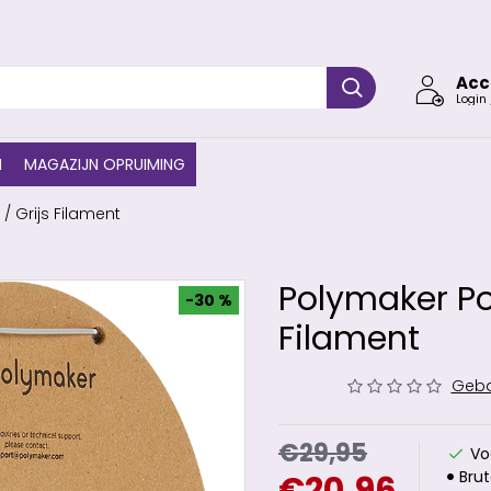
Acc
Login 
N
MAGAZIJN OPRUIMING
/ Grijs Filament
Polymaker Pol
-30 %
Filament
Geba
€29,95
Vo
Brut
€20,96