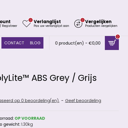
0
0
ount
Verlanglijst
Vergelijken
/ Registreer
Pas uw verlanglijst aan
Producten vergelijken
0
CONTACT
BLOG
0 product(en) - €0,00
yLite™ ABS Grey / Grijs
seerd op 0 beoordeling(en).
-
Geef beoordeling
orraad:
OP VOORRAAD
o gewicht:
1.30kg