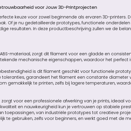
 Betrouwbaarheid voor Jouw 3D-Printprojecten
perfecte keuze voor zowel beginnende als ervaren 3D-printers. 
. Of je nu gedetailleerde prototypes, functionele onderdelen 
rdige resultaten. In deze productbeschrijving zullen we de be
ABS-materiaal, zorgt dit filament voor een gladde en consisten
 uitstekende mechanische eigenschappen, waardoor het perfect
tebestendigheid is dit filament geschikt voor functionele prot
 toleranties, garandeert het filament een constante diameter 
 om gemakkelijk te printen, zelfs bij lagere temperaturen, waard
ent zorgt voor een professionele afwerking van je prints, ideaal
 kwaliteit en nauwkeurigheid kun je vertrouwen op stabiele prestat
n toepassingen, van industriële prototypes tot creatieve proje
elijk te gebruiken, zelfs voor beginners, en werkt goed met de 