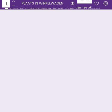
PLAATS IN WINKELWAGEN
Ik heb de
Privacyverklaring
gelezen en ga hiermee akkoord
Copyright © 2019, Filament & meer, Alle rechten voorbehouden